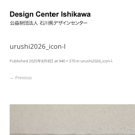
urushi2026_icon-l
Published
2025年8月8日
at
940 × 370
in
urushi2026_icon-l
.
← Previous