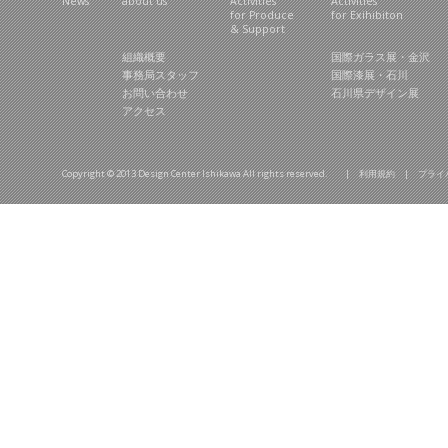
News
about us
Activities
Activities
for Produce
for Exihibiton
& Support
組織概要
国際ガラス展・金沢
事務局スタッフ
国際漆展・石川
お問い合わせ
石川県デザイン展
アクセス
Copyright © 2013 Design Center Ishikawa All rights reserved. |
利用規約
|
プライ