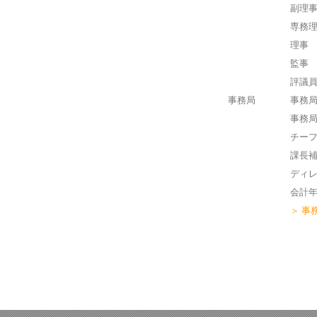
副理
専務
理事
監事
評議
事務局
事務
事務
チー
課長
ディ
会計
＞ 事