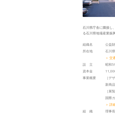
石川県庁舎に隣接し
る石川県地場産業振
組織名
公益財
所在地
石川県
＞ 交
設 立
昭和5
資本金
11,0
事業概要
［デ
新商品
［展
国際ガ
＞ 詳
組 織
理事