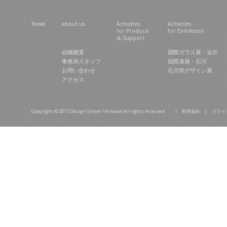
News
about us
Activities
Activities
for Produce
for Exihibiton
& Support
組織概要
国際ガラス展・金沢
事務局スタッフ
国際漆展・石川
お問い合わせ
石川県デザイン展
アクセス
Copyright © 2013 Design Center Ishikawa All rights reserved. |
利用規約
|
プライ