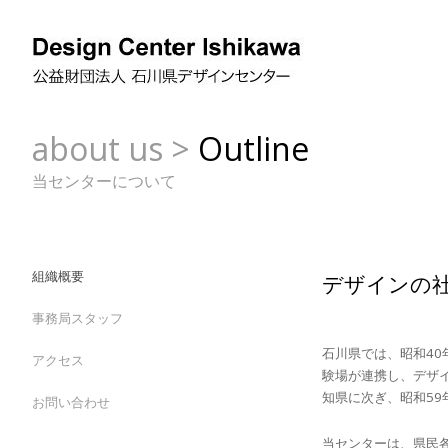
about us
>
Outline
当センターについて
組織概要
デザインの
事務局スタッフ
石川県では、昭和4
アクセス
験場が連携し、デザ
知県に次ぎ、昭和5
お問い合わせ
当センターは、県民