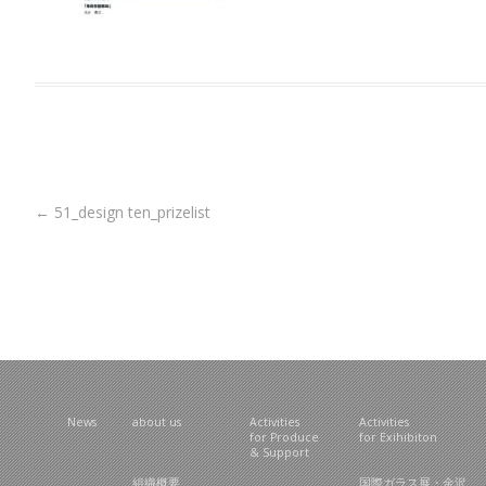
Post navigation
←
51_design ten_prizelist
News
about us
Activities
Activities
for Produce
for Exihibiton
& Support
組織概要
国際ガラス展・金沢