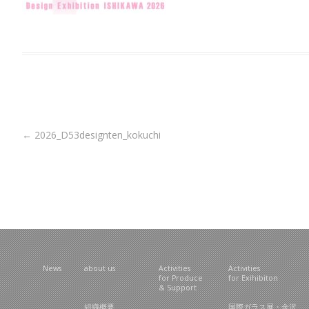
Post navigation
←
2026_D53designten_kokuchi
News
about us
Activities
Activities
for Produce
for Exihibiton
& Support
組織概要
国際ガラス展・金沢