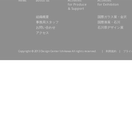
News
about us
Activities
Activities
for Produce
for Exihibiton
& Support
組織概要
国際ガラス展・金沢
事務局スタッフ
国際漆展・石川
お問い合わせ
石川県デザイン展
アクセス
Copyright © 2013 Design Center Ishikawa All rights reserved. |
利用規約
|
プライ