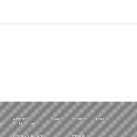
Activities
Report
Member
Links
ce
for Exihibiton
国際ガラス展・金沢
賛助会員