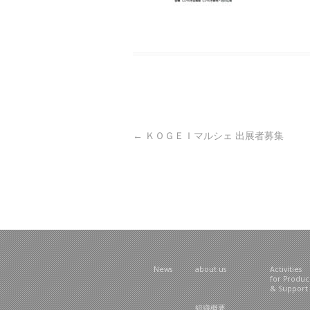
Post navigation
←
ＫＯＧＥＩマルシェ 出展者募集
News
about us
Activities
for Produ
& Support
組織概要