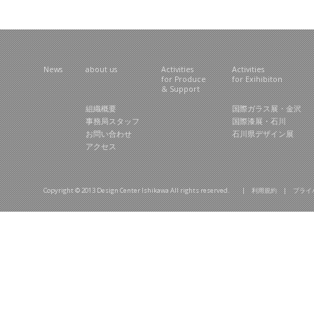
News
about us
Activities
Activities
for Produce
for Exihibiton
& Support
組織概要
国際ガラス展・金沢
事務局スタッフ
国際漆展・石川
お問い合わせ
石川県デザイン展
アクセス
Copyright © 2013 Design Center Ishikawa All rights reserved. |
利用規約
|
プライ