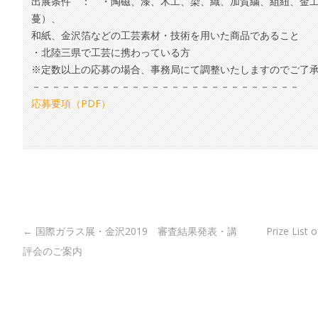
出展条件 ： ・陶磁、漆、木工、染、織、加賀繍、組紐、金
蔓）、
和紙、金沢箔などの工芸素材・技術を用いた商品であること
・北陸三県で工芸に携わっている方
※定数以上の応募の場合、事務局にて調整いたしますのでご了
－－－－－－－－－－－－－－－－－－－－－－－－－－－
応募要項（PDF）
Post navigation
←
国際ガラス展・金沢2019 審査結果発表・講
Prize List 
評会のご案内