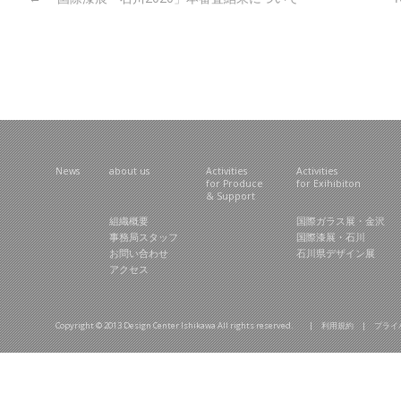
News
about us
Activities
Activities
for Produce
for Exihibiton
& Support
組織概要
国際ガラス展・金沢
事務局スタッフ
国際漆展・石川
お問い合わせ
石川県デザイン展
アクセス
Copyright © 2013 Design Center Ishikawa All rights reserved. |
利用規約
|
プライ