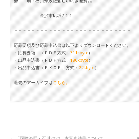
会 場：石川県政記念しいのき迎賓館
金沢市広坂2-1-1
－－－－－－－－－－－－－－－－－－－－－－－－－－－
応募要項及び応募申込書は以下よりダウンロードください。
・応募要項 （ＰＤＦ方式：
311kbyte
)
・出品申込書（ＰＤＦ方式：
180kbyte
）
・出品申込書（ＥＸＣＥＬ方式：
22kbyte
）
過去のアーカイブは
こちら。
Post navigation
←
「国際漆展・石川2020」本審査結果について