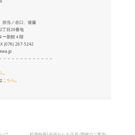
館
 担当／谷口、後藤
丁目20番地
ー新館４階
76) 267-5242
awa.jp
－－－－－－－－－－－－－
ら
。
は
こちら
。
ついて
松屋銀座｢金沢からお正月｣開催のご案内
→