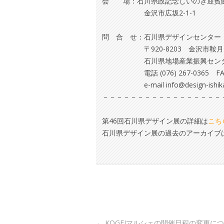
会 場：石川県政記念しいのき迎賓
金沢市広坂2-1-1
問 合 せ：石川県デザインセンター
〒920-8203 金沢市鞍月2
石川県地場産業振興センタ
電話 (076) 267-0365 FAX (0
e-mail info@design-ishik
－－－－－－－－－－－－－－－－－
第46回石川県デザイン展の詳細は
こち
石川県デザイン展の過去のアーカイブ
Post navigation
←
KOGEIマルシェの開催日程の変更に