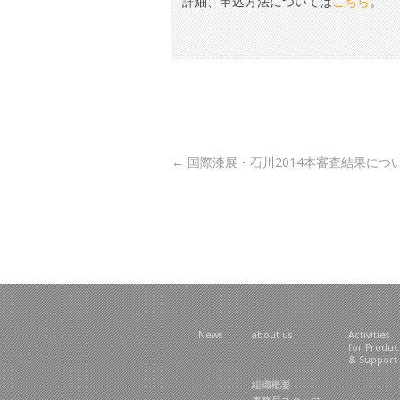
詳細、申込方法については
こちら
。
Post navigation
←
国際漆展・石川2014本審査結果につ
News
about us
Activities
for Produ
& Support
組織概要