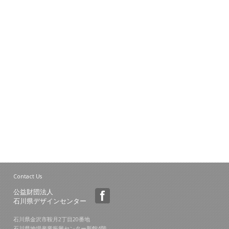
Contact Us
公益財団法人
石川県デザインセンター
石川県金沢市鞍月2丁目20番地
石川県地場産業振興センター新館4階