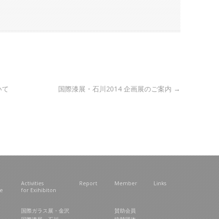
いて
国際漆展・石川2014 企画展のご案内
→
Activities
Report
Member
Links
ce
for Exihibiton
国際ガラス展・金沢
賛助会員