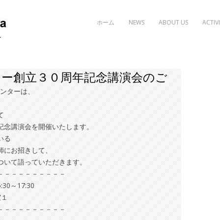
Skip to content
ホーム
NEWS
ABOUT US
ACTIVI
ー創立３０周年記念講演会のご
センターは、
て
記念講演会を開催いたします。
いる
師にお招きして、
ついて語っていただきます。
－－－－－－－－－－
0～17:30
室１
－－－－－－－－－－