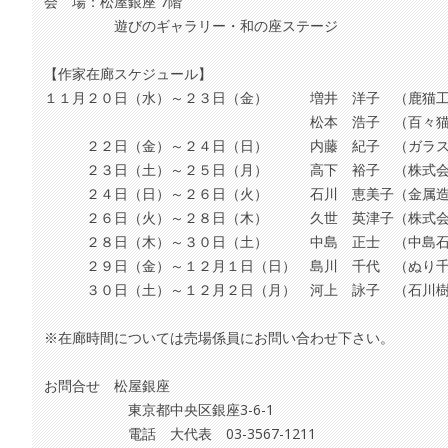
会 場：松屋銀座 7階
遊びのギャラリー・和の座ステージ
【作家在廊スケジュール】
１１月２０日（水）～２３日（金） 増井 洋子 （鹿猫
松本 浩子 （百々猫堂
２２日（金）～２４日（日） 内藤 紀子 （ガラス
２３日（土）～２５日（月） 高下 裕子 （株式会
２４日（日）～２６日（火） 石川 恵美子（金属造形
２６日（火）～２８日（木） 久世 英津子（株式会社
２８日（木）～３０日（土） 中島 正士 （中島石
２９日（金）～１２月１日（日） 島川 千代 （ぬり
３０日（土）～１２月２日（月） 河上 詠子 （石川樹
※在廊時間については売場係員にお問い合わせ下さい。
お問合せ 松屋銀座
東京都中央区銀座3-6-1
電話 大代表 03-3567-1211