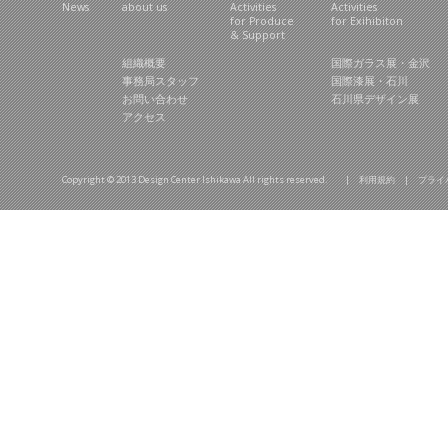
News
about us
Activities
Activities
for Produce
for Exihibiton
& Support
組織概要
国際ガラス展・金沢
事務局スタッフ
国際漆展・石川
お問い合わせ
石川県デザイン展
アクセス
Copyright © 2013 Design Center Ishikawa All rights reserved. |
利用規約
|
プライ