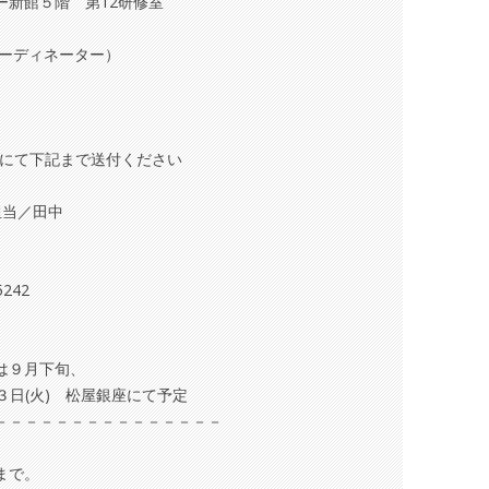
新館５階 第12研修室
ーディネーター）
ールにて下記まで送付ください
担当／田中
5242
は９月下旬、
月３日(火) 松屋銀座にて予定
－－－－－－－－－－－－－－－
まで。