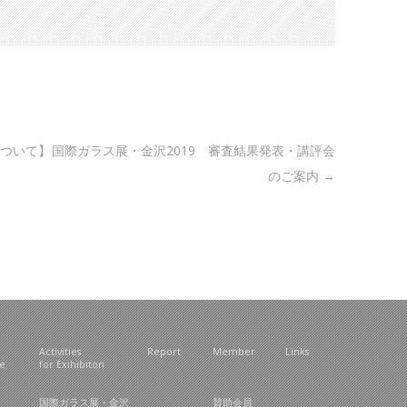
ついて】
国際ガラス展・金沢2019 審査結果発表・講評会
のご案内
→
Activities
Report
Member
Links
ce
for Exihibiton
国際ガラス展・金沢
賛助会員