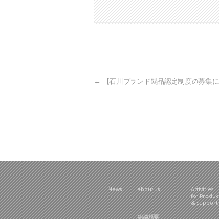
Post navigation
←
【石川ブランド製品認定制度の募集に
News
about us
Activities
for Produ
& Support
組織概要