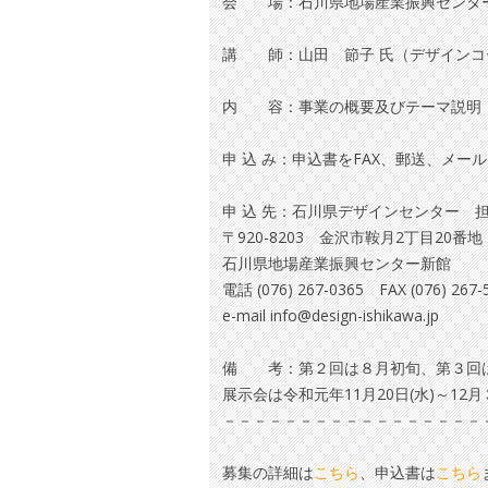
会 場：石川県地場産業振興センター
講 師：山田 節子 氏（デザインコ
内 容：事業の概要及びテーマ説明
申 込 み：申込書をFAX、郵送、メ
申 込 先：石川県デザインセンター 
〒920-8203 金沢市鞍月2丁目20番地
石川県地場産業振興センター新館
電話 (076) 267-0365 FAX (076) 267-
e-mail info@design-ishikawa.jp
備 考：第２回は８月初旬、第３回
展示会は令和元年11月20日(水)～12
－－－－－－－－－－－－－－－－－
募集の詳細は
こちら
、申込書は
こちら