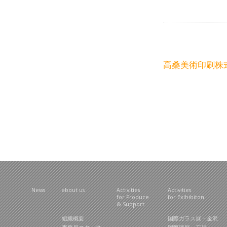
高桑美術印刷株
News
about us
Activities
Activities
for Produce
for Exihibiton
& Support
組織概要
国際ガラス展・金沢