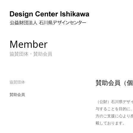
Member
協賛団体・賛助会員
賛助会員（個
協賛団体
賛助会員
（公財）石川県デザ
与することを目的に
方のご支援に心より
載しております。