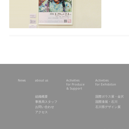
News
about us
Activities
Activities
for Produce
for Exihibiton
& Support
組織概要
国際ガラス展・金沢
事務局スタッフ
国際漆展・石川
お問い合わせ
石川県デザイン展
アクセス