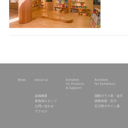
News
about us
Activities
Activities
for Produce
for Exihibiton
& Support
組織概要
国際ガラス展・金沢
事務局スタッフ
国際漆展・石川
お問い合わせ
石川県デザイン展
アクセス