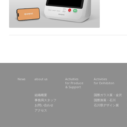
News
about us
Activities
Activities
for Produce
for Exihibiton
& Support
組織概要
国際ガラス展・金沢
事務局スタッフ
国際漆展・石川
お問い合わせ
石川県デザイン展
アクセス