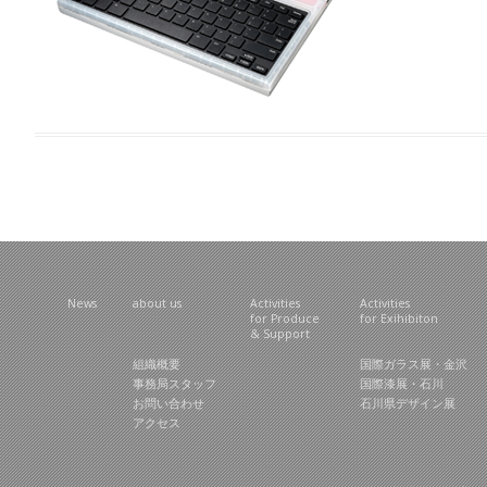
News
about us
Activities
Activities
for Produce
for Exihibiton
& Support
組織概要
国際ガラス展・金沢
事務局スタッフ
国際漆展・石川
お問い合わせ
石川県デザイン展
アクセス