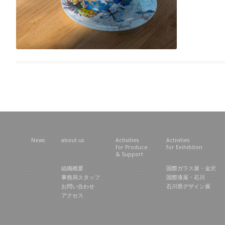
News
about us
Activities
Activities
for Produce
for Exihibiton
& Support
組織概要
国際ガラス展・金沢
事務局スタッフ
国際漆展・石川
お問い合わせ
石川県デザイン展
アクセス