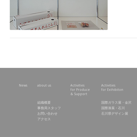
News
about us
Activities
Activities
for Produce
for Exihibiton
& Support
組織概要
国際ガラス展・金沢
事務局スタッフ
国際漆展・石川
お問い合わせ
石川県デザイン展
アクセス