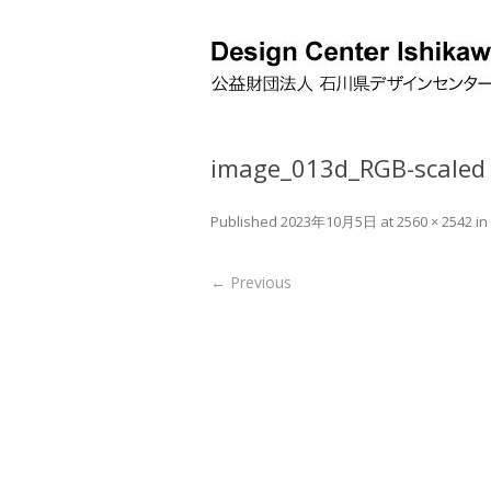
image_013d_RGB-scaled
Published
2023年10月5日
at
2560 × 2542
in
← Previous