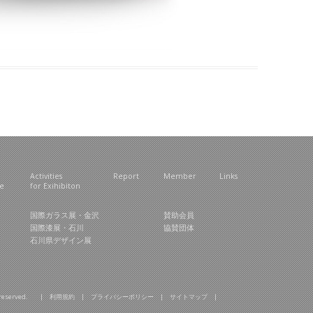
Activities
Report
Member
Links
ce
for Exihibiton
国際ガラス展・金沢
賛助会員
国際漆展・石川
協賛団体
石川県デザイン展
hts reserved. |
利用規約
|
プライバシーポリシー
|
サイトマップ
|