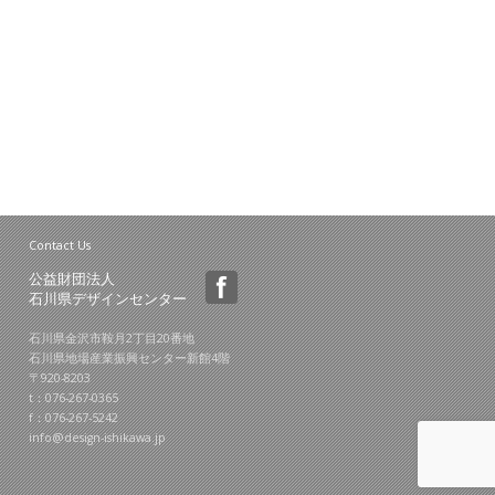
Contact Us
公益財団法人
石川県デザインセンター
石川県金沢市鞍月2丁目20番地
石川県地場産業振興センター新館4階
〒920-8203
t：076-267-0365
f：076-267-5242
info@design-ishikawa.jp