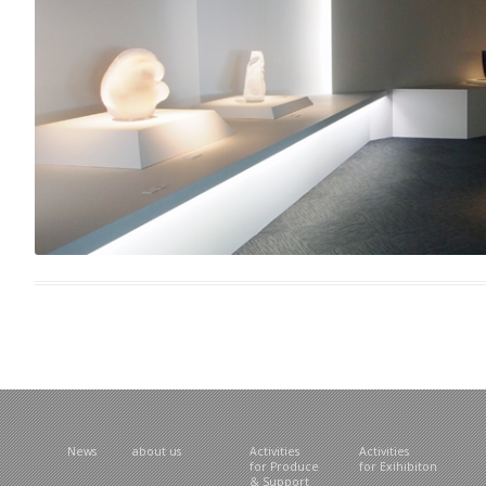
News
about us
Activities
Activities
for Produce
for Exihibiton
& Support