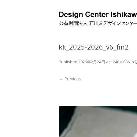
kk_2025-2026_v6_fin2
Published
2026年2月24日
at
1240 × 886
in
← Previous