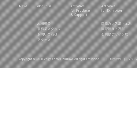
News
about us
Activities
Activities
for Produce
for Exihibiton
& Support
組織概要
国際ガラス展・金沢
事務局スタッフ
国際漆展・石川
お問い合わせ
石川県デザイン展
アクセス
Copyright © 2013 Design Center Ishikawa All rights reserved. |
利用規約
|
プライ