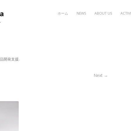
Skip to content
ホーム
NEWS
ABOUT US
ACTIVI
品開発支援
.
Next →