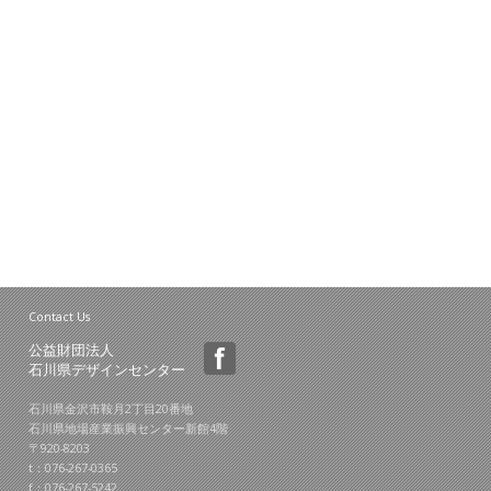
Contact Us
公益財団法人
石川県デザインセンター
石川県金沢市鞍月2丁目20番地
石川県地場産業振興センター新館4階
〒920-8203
t：076-267-0365
f：076-267-5242