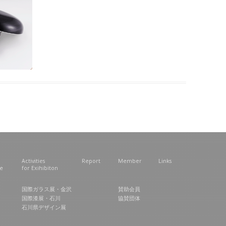
Activities
Report
Member
Links
ce
for Exihibiton
国際ガラス展・金沢
賛助会員
国際漆展・石川
協賛団体
石川県デザイン展