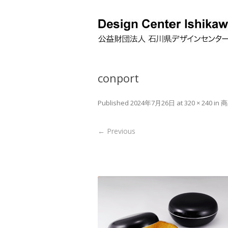
conport
Published
2024年7月26日
at
320 × 240
in
商
← Previous