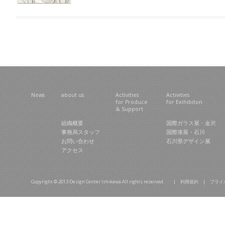
News
about us
Activities
Activities
for Produce
for Exihibiton
& Support
組織概要
国際ガラス展・金沢
事務局スタッフ
国際漆展・石川
お問い合わせ
石川県デザイン展
アクセス
Copyright © 2013 Design Center Ishikawa All rights reserved. |
利用規約
|
プライ