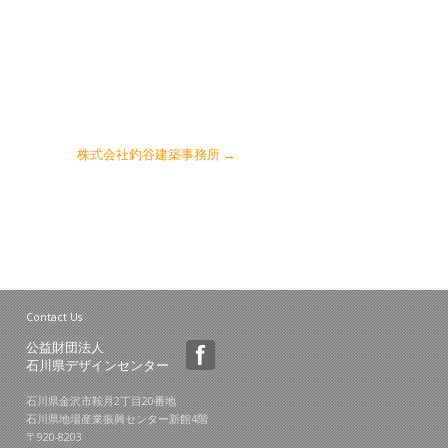
株式会社釣谷建築事務所
→
Contact Us
公益財団法人
石川県デザインセンター
石川県金沢市鞍月2丁目20番地
石川県地場産業振興センター新館4階
〒920-8203