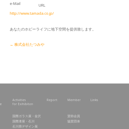
e-Mail
URL
http://www.tamada.co.jp/
あなたのホビーライフに地下空間を提供致します。
Post navigation
←
株式会社たつみや
Activities
Report
Member
Links
ce
for Exihibiton
国際ガラス展・金沢
賛助会員
国際漆展・石川
協賛団体
石川県デザイン展