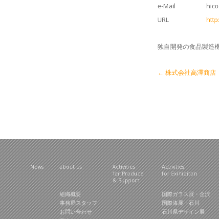
e-Mail
hico
URL
htt
独自開発の食品製造
Post navigation
←
株式会社高澤商店
News
about us
Activities
Activities
for Produce
for Exihibiton
& Support
組織概要
国際ガラス展・金沢
事務局スタッフ
国際漆展・石川
お問い合わせ
石川県デザイン展