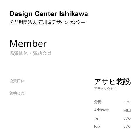
Member
協賛団体・賛助会員
アサヒ装設
協賛団体
アサヒソウセツ
賛助会員
分野
oth
Address
白山
Tel
076
Fax
076