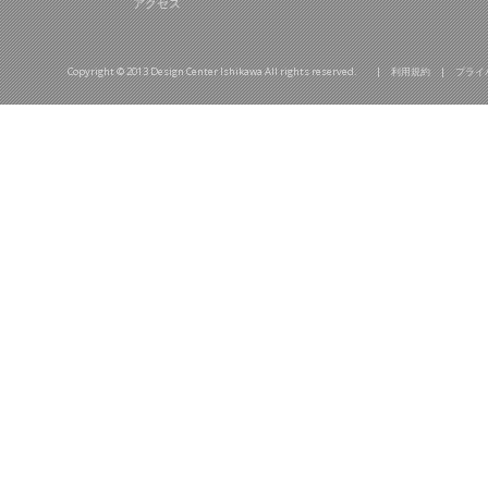
アクセス
Copyright © 2013 Design Center Ishikawa All rights reserved. |
利用規約
|
プライ