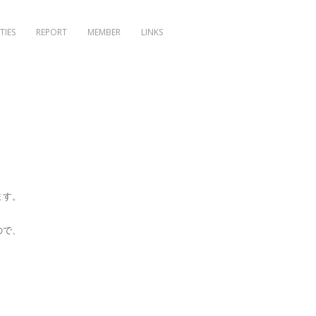
TIES
REPORT
MEMBER
LINKS
ます。
ので、