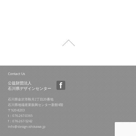
Contact Us
公益財団法人
石川県デザインセンター
石川県金沢市鞍月2丁目20番地
石川県地場産業振興センター新館4階
〒920-8203
t：076-267-0365
f：076-267-5242
info@design-ishikawa.jp