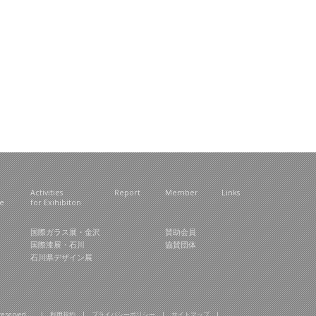
Activities
Report
Member
Links
ce
for Exihibiton
国際ガラス展・金沢
賛助会員
国際漆展・石川
協賛団体
石川県デザイン展
hts reserved. |
利用規約
|
プライバシーポリシー
|
サイトマップ
|