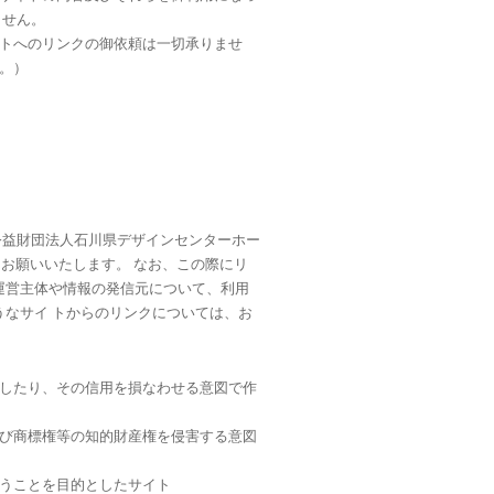
ません。
トへのリンクの御依頼は一切承りませ
。）
公益財団法人石川県デザインセンターホー
リンク設定をお願いいたします。 なお、この際にリ
運営主体や情報の発信元について、利用
うなサイ トからのリンクについては、お
したり、その信用を損なわせる意図で作
び商標権等の知的財産権を侵害する意図
うことを目的としたサイト