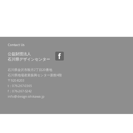
Contact Us
公益財団法人
石川県デザインセンター
石川県金沢市鞍月2丁目20番地
石川県地場産業振興センター新館4階
〒920-8203
t：076-267-0365
f：076-267-5242
info@design-ishikawa.jp