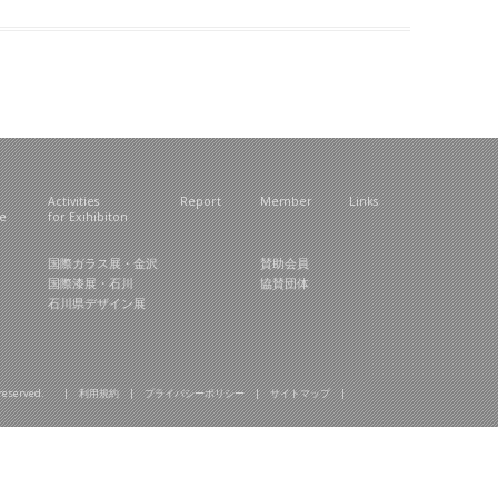
Activities
Report
Member
Links
ce
for Exihibiton
国際ガラス展・金沢
賛助会員
国際漆展・石川
協賛団体
石川県デザイン展
hts reserved. |
利用規約
|
プライバシーポリシー
|
サイトマップ
|