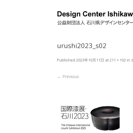
urushi2023_s02
Published
2023年10月11日
at
211 × 102
in
← Previous