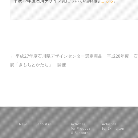
平成27年度石川デザイン賞についての詳細は
こちら
。
Post navigation
←
平成27年度石川県デザインセンター選定商品
平成28年度 
展「きもちとかたち」 開催
News
about us
Activities
Activities
for Produce
for Exihibiton
& Support